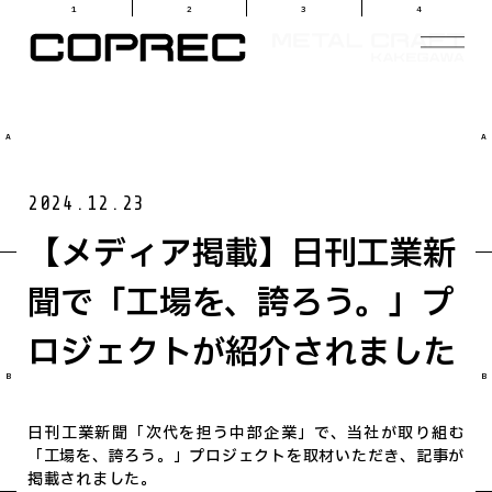
1
2
3
4
ビジョン
VISION
A
A
サービス
SERVICE
働き方
WORK STYLE
2024.12.23
採用
RECRUIT
【メディア掲載】日刊工業新
お知らせ
NEWS
聞で「工場を、誇ろう。」プ
企業情報
COMPANY
お問い合せ
CONTACT
ロジェクトが紹介されました
B
B
日刊工業新聞「次代を担う中部企業」で、当社が取り組む
「工場を、誇ろう。」プロジェクトを取材いただき、記事が
掲載されました。