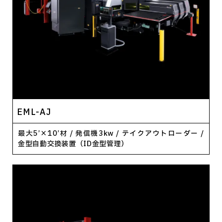
EML-AJ
最大5’×10’材 / 発信機3kw / テイクアウトローダー /
金型自動交換装置（ID金型管理）