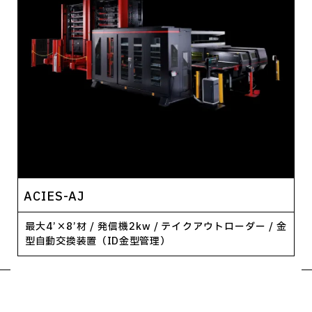
ACIES-AJ
最大4’×8’材 / 発信機2kw / テイクアウトローダー / 金
型自動交換装置（ID金型管理）