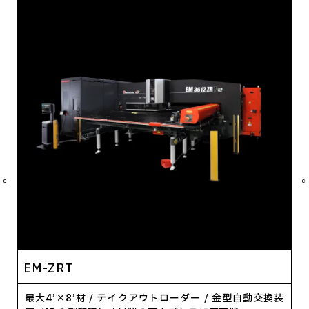
C
C
EM-ZRT
最大4’×8’材 / テイクアウトローダー / 金型自動交換装