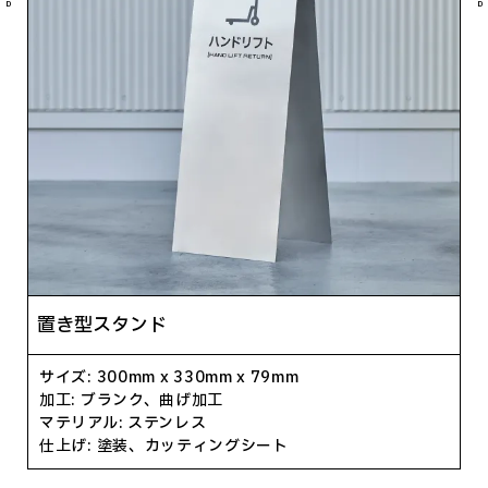
D
D
置き型スタンド
サイズ:
300
mm x
330
mm x
79
mm
加工:
ブランク、曲げ加工
マテリアル:
ステンレス
仕上げ:
塗装、カッティングシート