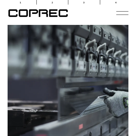
1
2
3
4
ビジョン
VISION
サービス
SERVICE
働き方
WORK STYLE
採用
RECRUIT
お知らせ
NEWS
企業情報
COMPANY
お問い合せ
CONTACT