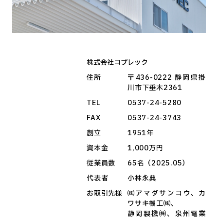
株式会社コプレック
住所
〒436-0222 静岡県掛
川市下垂木2361
TEL
0537-24-5280
FAX
0537-24-3743
創立
1951年
資本金
1,000万円
従業員数
65名（2025.05）
代表者
小林永典
お取引先様
㈱アマダサンコウ、カ
ワサキ機工㈱、
静岡製機㈱、泉州電業