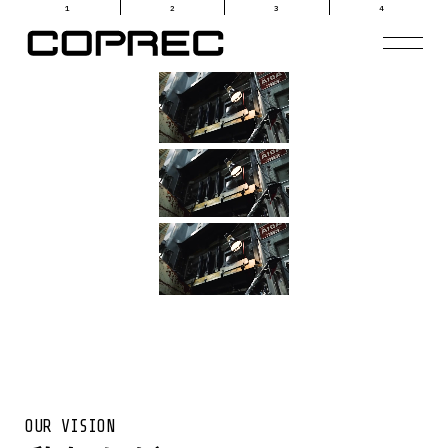
1
2
3
4
ビジョン
VISION
サービス
SERVICE
働き方
WORK STYLE
採用
RECRUIT
お知らせ
NEWS
企業情報
COMPANY
お問い合せ
CONTACT
OUR VISION