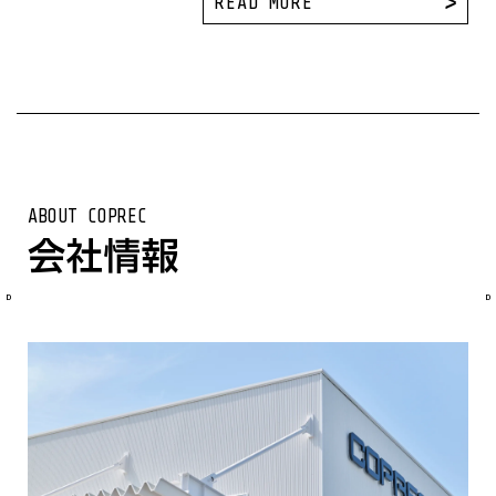
READ MORE
ABOUT COPREC
会社情報
D
D